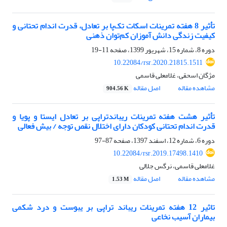
تأثیر 8 هفته تمرینات اسکات تک‌پا بر تعادل، قدرت اندام تحتانی و
کیفیت زندگی دانش آموزان کم‌توان ذهنی
دوره 8، شماره 15، شهریور 1399، صفحه
11-19
10.22084/rsr.2020.21815.1511
مژگان اسحقی، غلامعلی قاسمی
مشاهده مقاله
اصل مقاله
904.56 K
تأثیر هشت هفته تمرینات ریباندتراپی بر تعادل ایستا و پویا و
قدرت اندام تحتانی کودکان دارای اختلال نقص توجه / بیش فعالی
دوره 6، شماره 12، اسفند 1397، صفحه
87-97
10.22084/rsr.2019.17498.1410
غلامعلی قاسمی، نرگس جلالی
مشاهده مقاله
اصل مقاله
1.53 M
تاثیر 12 هفته تمرینات ریباند تراپی بر یبوست و درد شکمی
بیماران آسیب نخاعی