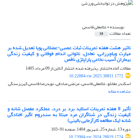
نویسنده =
غلامعلی قاسمی
تعداد مقالات:
10
تاثیر هشت هفته تمرینات ثبات عصبی-عضلانی پویا تعدیل شده بر
مهارت ویلچررانی، تعادل، ناتوانی اندام فوقانی و کیفیت زندگی
بیماران آسیب نخاعی پاراپلژی ناقص
مقالات آماده انتشار، پذیرفته شده، انتشار آنلاین از
09 مرداد 1405
10.22084/rsr.2025.30811.1772
اسکندر مغانلو، غلامعلی قاسمی، مرتضی صادقی، نویدرضا قاسمی کهریزسنگی
مشاهده مقاله
تأثیر 8 هفته تمرینات اسلاید برد بر درد، عملکرد مفصل شانه و
کیفیت زندگی در شناگران مرد مبتلا به سندروم cگیر افتادگی
شانه (یک مطالعه کارآزمایی بالینی)
دوره 13، شماره 25، شهریور 1404، صفحه
91-103
10.22084/rsr.2024.28819.1724