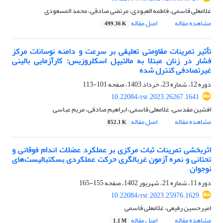
غلامعلی قاسمی، فاطمه العبودی، مرتضی صادقی، محمد المسعودی
مشاهده مقاله
اصل مقاله
499.36 K
تأثیر تمرینات مقاومتی تعلیقی بر سرعت و دامنه نوسانات مرکز
فشار در زنان مبتلا به مالتیپل اسکلروزیس: کارآزمایی بالینی
غیرتصادفی کنترل شده
دوره 12، شماره 23، خرداد 1403، صفحه
101-113
10.22084/rsr.2023.26267.1641
افشین مقدسی، غلامعلی قاسمی، ابراهیم صادقی، مریم عباسی
مشاهده مقاله
اصل مقاله
852.1 K
اثربخشی تمرینات ثبات مرکزی بر عملکرد عضلات اندام فوقانی و
تحتانی و نمره آزمون غربالگری حرکت عملکردی بسکتبالیست‌های
نوجوان
دوره 11، شماره 21، شهریور 1402، صفحه
155-165
10.22084/rsr.2023.25976.1629
امیرحسین رفیعی، غلامعلی قاسمی
مشاهده مقاله
اصل مقاله
1.1 M