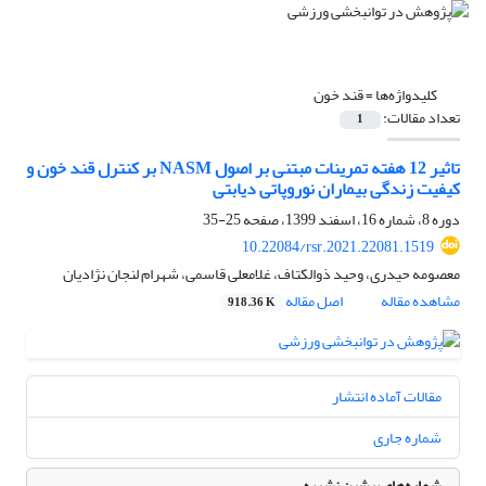
کلیدواژه‌ها =
قند خون
تعداد مقالات:
1
تاثیر 12 هفته تمرینات مبتنی بر اصول NASM بر کنترل قند خون و
کیفیت زندگی بیماران نوروپاتی دیابتی
دوره 8، شماره 16، اسفند 1399، صفحه
25-35
10.22084/rsr.2021.22081.1519
معصومه حیدری، وحید ذوالکتاف، غلامعلی قاسمی، شهرام لنجان نژادیان
مشاهده مقاله
اصل مقاله
918.36 K
مقالات آماده انتشار
شماره جاری
شماره‌های پیشین نشریه