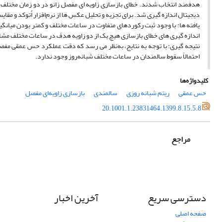
دیجیتال اندازه­ گیری شد. برای تجزیه و تحلیل عکس­ ها از نرم‌افزار اُتوکد و مقایسه د
یافته­ ها: با وجود ثبت رکوردهای متفاوت در ساعات مختلف و کمتر بودن میانگین
اندازه­ گیری­ های خطای بازسازی هیچ ­یک از دو زاویه هدف در ساعات مختلف مشاهده ن
نتیجه­ گیری: با توجه به نتایج، به‌نظر می­ رسد که دقت عملکرد حس عمقی مفصل
احتمالاً سقوط سالمندان در ساعات مختلف شبانه‌روز وجود ندارد.
کلیدواژه‌ها
حس عمقی
ریتم شبانه روزی
سالمندی
بازسازی زاویه‌ای مفصل
20.1001.1.23831464.1399.8.15.5.8
مراجع
دسترسی سریع
آخرین اخبار
صفحه اصلی