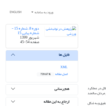
ورود به سامانه
ENGLISH
دوره 8، شماره 15 -
شماره پیاپی 15
شهریور 1399
صفحه
45-54
فایل ها
XML
اصل مقاله
759.67 K
لال در عملکرد
هم رسانی
 مردان سالمند
ارجاع به این مقاله
 معیارهای ورود و خروج از تحقیق و به شکل