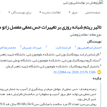
صفحه اصلی
مرور
اطلاعات نشریه
برای نویسندگان
ب
تاثیر ریتم شبانه روزی بر تغییرات حس عمقی مفصل زانو 
نوع مقاله : مقاله پژوهشی
نویسندگان
2
1
1
احسان ابراهیمی پور
فرشته ثابت
مهرداد عنبریان
محمدرضا امی
1
کارشناس ارشد بیومکانیک ورزشی، دانشکده علوم ورزشی، دانشگاه شهید باهنر 
2
استاد گروه بیومکانیک ورزشی، دانشکده علوم ورزشی، دانشگاه بوعلی سینا همدا
3
دانشیار گروه بیومکانیک، دانشکده علوم ورزشی دانشگاه شهید باهنر کرمان
10.22084/rsr.2020.21576.1506
چکیده
زمینه و هدف: حس عمقی از عوامل مهم در پیشگیری از آسیب به شمار می ­رود 
حس عمقی می­ تواند خطر بروز آسیب و سقوط را در سالمندان افزایش دهد. هدف 
شهر کرمان بود.