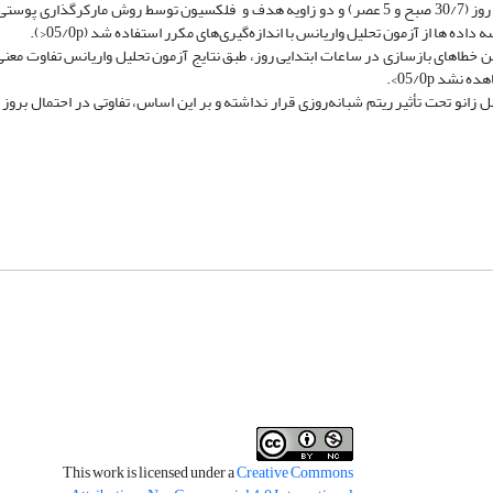
هدفمند انتخاب شدند. خطای بازسازی زاویه­ ای مفصل زانو در دو زمان مختلف روز (30/7 صبح و 5 عصر) و دو زاویه هدف و فلکسیون توسط روش م
اده ­ها از آزمون تحلیل واریانس با اندازه‌گیری‌های مکرر استفاده شد (05/0p<).
 خطاهای بازسازی در ساعات ابتدایی روز، طبق نتایج آزمون تحلیل واریانس تفاوت معنی­ 
شد 05/0p>.
 زانو تحت تأثیر ریتم شبانه‌روزی قرار نداشته و بر این اساس، تفاوتی در احتمال بروز
This work is licensed under a
Creative Commons