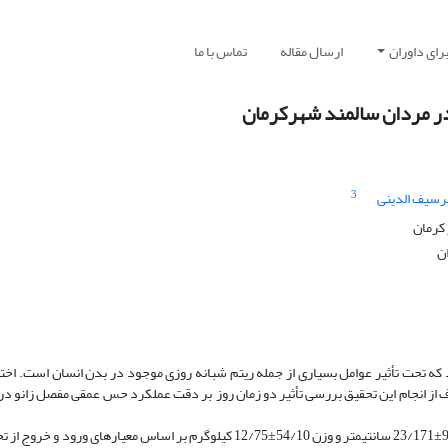
رای داوران
ارسال مقاله
تماس با ما
در مردان سالمند شهرکرمان
3
رسیف الدینی
کرمان
ن
که تحت تأثیر عوامل بسیاری از جمله ریتم شبانه روزی موجود در بدن انسان است. اخت
از انجام این تحقیق بررسی تأثیر دو زمان روز بر دقت عملکرد حس عمقی مفصل زانو در
روش بررسی: تعداد 20 مرد سالمند با میانگین سن 34/6±09/68 سال، قد 99/6±23/171 سانتی­متر و وزن 54/10±12/75 کیلوگرم بر اساس