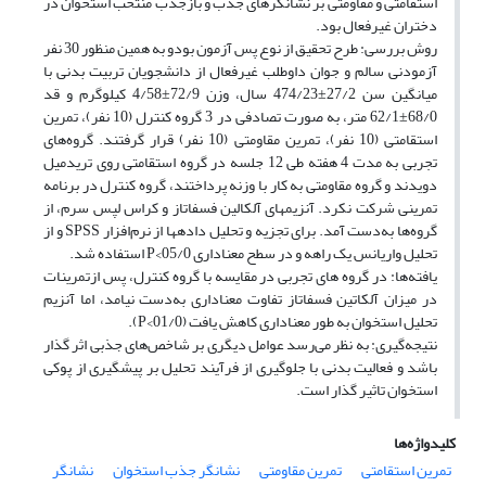
استقامتی و مقاومتی بر نشانگرهای جذب و باز‌جذب منتخب استخوان در
دختران غیرفعال بود.
روش بررسی: طرح تحقیق از نوع پس آزمون بودو به همین منظور 30 نفر
آزمودنی سالم و جوان داوطلب غیرفعال از دانشجویان تربیت بدنی با
میانگین سن 27/2±474/23 سال، وزن 72/9±4/58 کیلوگرم و قد
68/0±62/1 متر، به صورت تصادفی در 3 گروه کنترل (10 نفر)، تمرین
استقامتی (10 نفر)، تمرین مقاومتی (10 نفر) قرار گرفتند. گروه‌های
تجربی به مدت 4 هفته طی 12 جلسه در گروه استقامتی روی تریدمیل
دویدند و گروه مقاومتی به کار با وزنه پرداختند، گروه کنترل در برنامه
تمرینی شرکت نکرد. آنزیم­های آلکالین فسفاتاز و کراس لپس سرم، از
گروه‌ها به‌دست آمد. برای تجزیه و تحلیل داده­ها از نرم‌افزار SPSS و از
تحلیل واریانس یک راهه و در سطح معناداری 05/0>P استفاده شد.
یافته‌ها: در گروه های تجربی در مقایسه با گروه کنترل، پس ازتمرینات
در میزان آلکاتین فسفاتاز تفاوت معناداری به‌دست ‌نیامد، اما آنزیم
تحلیل استخوان به طور معناداری کاهش یافت (01/0>P).
نتیجه‌گیری: به نظر می‌رسد عوامل دیگری بر شاخص‌های جذبی اثر گذار
باشد و فعالیت بدنی با جلوگیری از فرآیند تحلیل بر پیشگیری از پوکی
استخوان تاثیر گذار است.
کلیدواژه‌ها
تمرین استقامتی
تمرین مقاومتی
نشانگر جذب استخوان
نشانگر