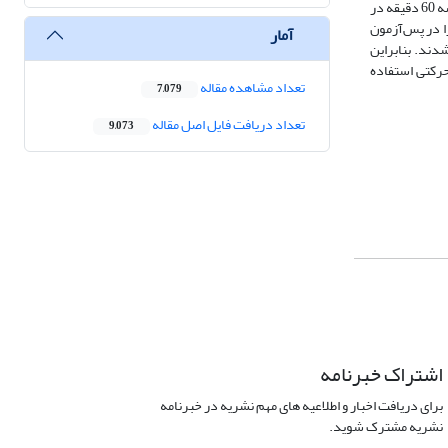
انحنای بیش از 30 درجه بودند انتخاب و به صورت تصادفی در دو گروه تمرینات NASMو کنترل قرار گرفتند. گروه‌های تجربی به مدت 8 هفته، هفته ای 3 جلسه و هر جلسه 60 دقیقه در
معنی‌داری را در پس‌آزمون
آمار
زیستی- حرکتی شدند. بنابراین
حرکتی استفاده
تعداد مشاهده مقاله
7,079
تعداد دریافت فایل اصل مقاله
9,073
اشتراک خبرنامه
برای دریافت اخبار و اطلاعیه های مهم نشریه در خبرنامه
نشریه مشترک شوید.