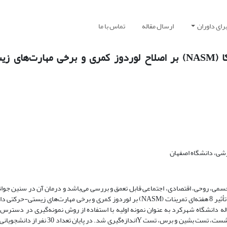
رای داوران
ارسال مقاله
تماس با ما
تأثیر 8 هفته‌ای تمرینات آکادمی ملی طب ورزش آمریکا (NASM) بر اصلاح لوردوز کمری و برخی 
شی، دانشگاه اصفهان
می، روحی، اقتصادی، اجتماعی قابل تعمق و بررسی می‌باشد و درمان آن در سنین جوانی
هنگفت درمان این ناهنجاری در آینده جلوگیری می‌کند. لذا هدف از این مطالعه تأثیر 8 هفته‌ای تمرینات (NASM) بر لوردوز کمری و برخی م
در این مطالعه نیمه تجربی تعداد 400 نفر از دانشجویان دختر 18 تا 22 ساله دانشگاه شهرکرد به عنوان نمونه اولیه با استفاده از روش نمونه‌گیری
غربالگری قرار گرفتند. اطلاعات مورد نیاز از طریق خط‌کش منعطف تست دراز ونشست، تست بشین و بر