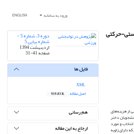
ورود به سامانه
ENGLISH
مهارت‌های زیستی-حرکتی
دوره 3، شماره 5 -
شماره پیاپی 5
اردیبهشت 1394
صفحه
31-41
فایل ها
XML
اصل مقاله
919.83 K
 از هزینه‌های
هم رسانی
هارت‌های زیستی-حرکتی دانشجویان دختر
 در دسترس انتخاب و مورد
ارجاع به این مقاله
س، تست Yاندازه‌گیری شد. در پایان تعداد 30 نفر از دانشجویانی که دارای زاویه