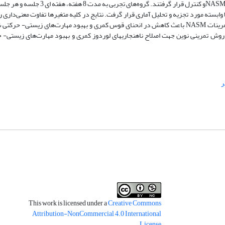
تمرینات شرکت کردند. اطلاعات جمع‌ آوری شده توسط روش آماری t مستقل و t وابسته مورد تجزیه و تحلیل آماری قرار گرفت. نتایج در کلیه متغیر‌ها تفاوت 
گروه‌‌ها نشان داد ( 05/0>P). با توجه به نتایج بدست آمده از پژوهش حاضر، تمرینات NASM باعث کاهش در انحنای قوس کمری و بهبود مهارت‌های 
 روش تمرینی نوین جهت اصلاح ناهنجاریهای لوردوز کمری و بهبود مهارت‌های زیستی- 
ر
This work is licensed under a
Creative Commons
Attribution-NonCommercial 4.0 International
.
License